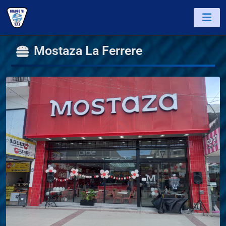
M
o
s
t
a
z
a
L
a
F
e
r
r
e
r
e