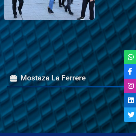
M
o
s
t
a
z
a
L
a
F
e
r
r
e
r
e