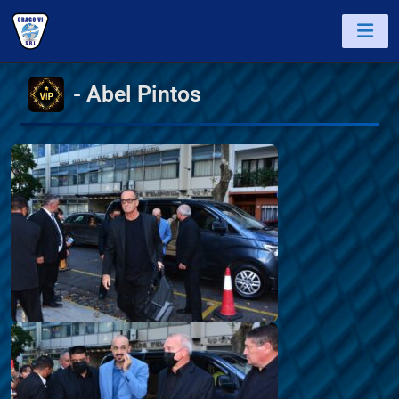
-
A
b
e
l
P
i
n
t
o
s